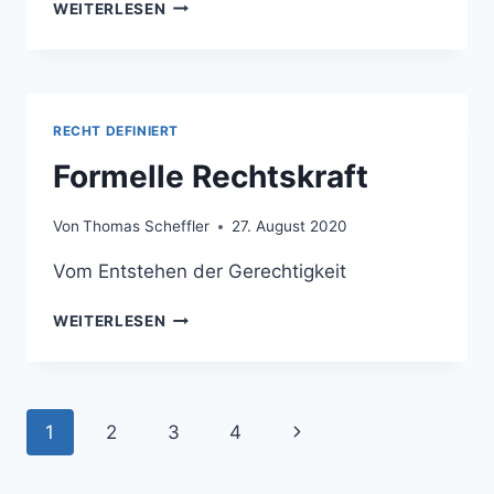
IN
WEITERLESEN
MEMORIAM
FJS
RECHT DEFINIERT
Formelle Rechtskraft
Von
Thomas Scheffler
27. August 2020
Vom Entstehen der Gerechtigkeit
FORMELLE
WEITERLESEN
RECHTSKRAFT
Seitennavigation
Nächste
1
2
3
4
Seite