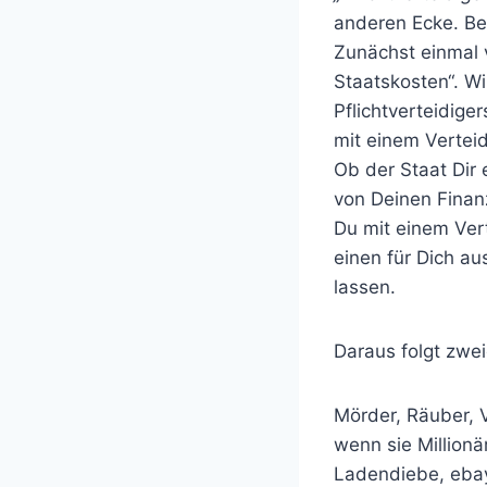
anderen Ecke. Bei
Zunächst einmal v
Staatskosten“. Wi
Pflichtverteidige
mit einem Verteid
Ob der Staat Dir 
von Deinen Finanz
Du mit einem Ver
einen für Dich au
lassen.
Daraus folgt zweie
Mörder, Räuber, V
wenn sie Millionä
Ladendiebe, ebay