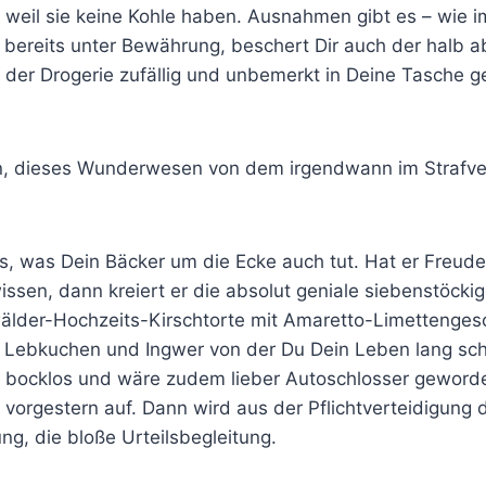
r, weil sie keine Kohle haben. Аusnahmen gibt es – wie i
u bereits unter Bewährung, beschert Dir auch der halb 
in der Drogerie zufällig und unbemerkt in Deine Tasche ge
un, dieses Wunderwesen von dem irgendwann im Strafver
s, was Dein Bäcker um die Ecke auch tut. Hat er Freud
issen, dann kreiert er die absolut geniale siebenstöck
lder-Hochzeits-Kirschtorte mit Amaretto-Limettenge
Lebkuchen und Ingwer von der Du Dein Leben lang sch
ig bocklos und wäre zudem lieber Autoschlosser geword
vorgestern auf. Dann wird aus der Pflichtverteidigung 
ung, die bloße Urteilsbegleitung.