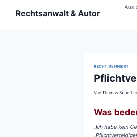
Zum
Aus 
Rechtsanwalt & Autor
Inhalt
springen
RECHT DEFINIERT
Pflichtv
Von
Thomas Scheffle
Was bedeut
„Ich habe kein Ge
„Pflichtverteidige