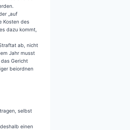
erden.
der „auf
ie Kosten des
s es dazu kommt,
traftat ab, nicht
inem Jahr musst
 das Gericht
diger beiordnen
tragen, selbst
deshalb einen