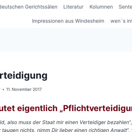
deutschen Gerichtssälen
Literatur
Kolumnen
Sent
Impressionen aus Windesheim
wen´s in
erteidigung
r
11. November 2017
et eigentlich „Pflichtverteidig
ld, also muss der Staat mir einen Verteidiger bezahlen“
r taugen nichts, nimm Dir lieber einen richtigen Anwalt“
,