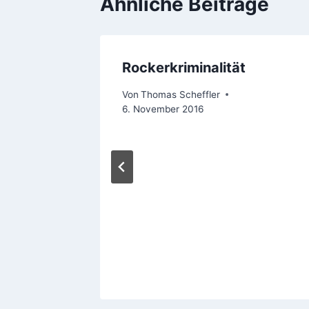
Ähnliche Beiträge
stand
Rockerkriminalität
 Mai 2020
Von
Thomas Scheffler
6. November 2016