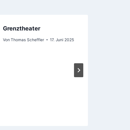
Grenztheater
Opfera
Von
Thomas Scheffler
17. Juni 2025
Von
Thomas
1. Novembe