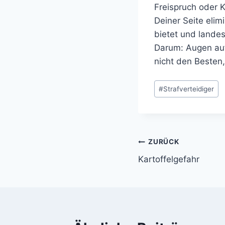
Freispruch oder K
Deiner Seite elim
bietet und landes
Darum: Augen auf 
nicht den Besten
Schlagworte:
#
Strafverteidiger
Beitragsnavi
ZURÜCK
Kartoffelgefahr